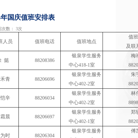
4年国庆值班安排表
访问次数： 3次
值
班人员
值班电话
值班地点
及联
银泉学生服务
梅
徐 懿
88208386
中心418-1室
882
银泉学生服务
朱
黄禾青
88206696
中心402-2室
882
银泉学生服务
林
余恺辛
88206034
中心402-2室
889
银泉学生服务
郑
杨霜晨
88206697
中心402-1室
882
银泉学生服务
傅
谢为时
88206304