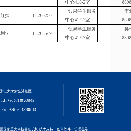
中心418-2室
889
银泉学生服务
李
单红妹
88206250
中心417-3室
889
银泉学生服务
吴
张利学
88208549
中心417-3室
889
浙江大学紫金港校区
Tel : +86 571 88206913
Fax : +86 571 88206913
与实验装置国家重大科技基础设施 技术支持：
创高软件
管理登录